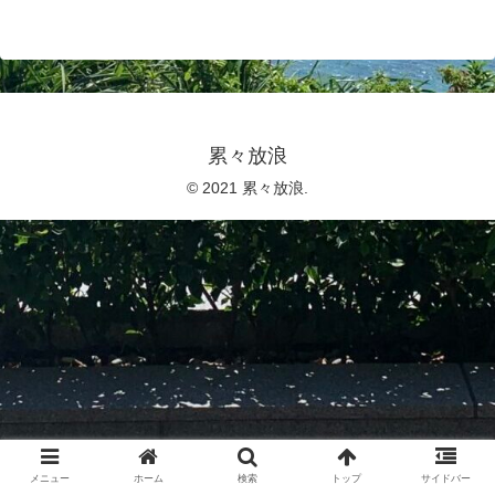
累々放浪
© 2021 累々放浪.
メニュー
ホーム
検索
トップ
サイドバー